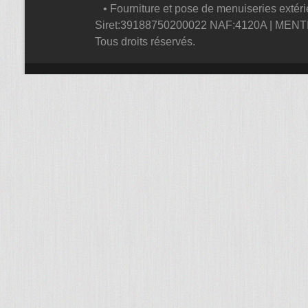
• Fourniture et pose de menuiseries extéri
Siret:39188750200022 NAF:4120A |
MENT
Tous droits réservés.