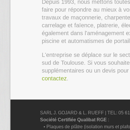
Depuis 1993, nous mettons toutes
faire pour répondre au mieux à vo
travaux de maçonnerie, charpente,
carrelage et faïence, platrerie, éle
également dans l'aménagement ext
piscine et automatismes de portail
L'entreprise se déplace sur le se
sud de Toulouse. Si vous souhait
supplémentaires ou un devis pour 
contactez
.
SARL J. GOJARD & L. RUEFF | TEL: 05 61 9
Société Certifiée Qualibat RGE
:
• Plaques de plâtre (isolation murs et plaf