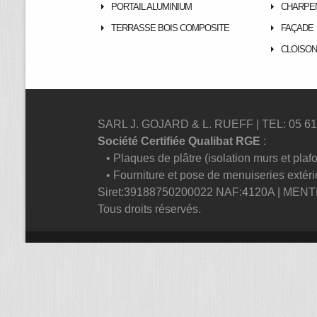
PORTAIL ALUMINIUM
CHARPE
TERRASSE BOIS COMPOSITE
FAÇADE
CLOISON
SARL J. GOJARD & L. RUEFF | TEL: 05 61 9
Société Certifiée Qualibat RGE
:
• Plaques de plâtre (isolation murs et plaf
• Fourniture et pose de menuiseries extéri
Siret:39188750200022 NAF:4120A |
MENT
Tous droits réservés.